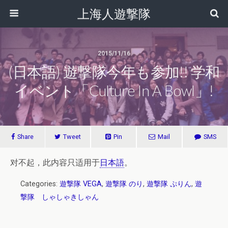
上海人遊撃隊
2015/11/16
(日本語) 遊撃隊今年も参加!! 学和
イベント「Culture In A Bowl」!
Share
Tweet
Pin
Mail
SMS
对不起，此内容只适用于
日本語
。
Categories:
遊撃隊 VEGA
,
遊撃隊 のり
,
遊撃隊 ぷりん
,
遊
撃隊 しゃしゃきしゃん