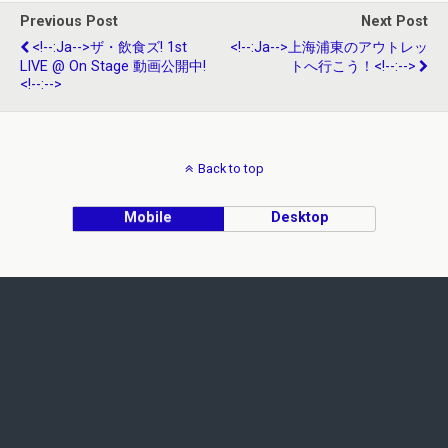
Previous Post
Next Post
<!--:ja-->ザ・飲食ズ! 1st
<!--:ja-->上海浦東のアウトレッ
LIVE @ On Stage 動画公開中!
トへ行こう！<!--:-->
<!--:-->
Back to top
Mobile
Desktop