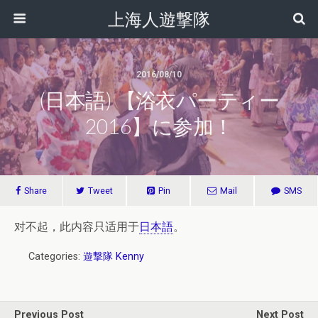
上海人遊撃隊
2016/08/10
(日本語) 【浴衣パーティー
2016】に参加！
Share
Tweet
Pin
Mail
SMS
对不起，此内容只适用于
日本語
。
Categories:
遊撃隊 Kenny
Previous Post
Next Post