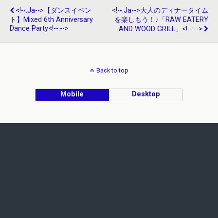
<!--:ja-->【ダンスイベン
<!--:ja-->大人のディナータイム
ト】mixed 6th Anniversary
を楽しもう！♪「RAW EATERY
Dance Party<!--:-->
AND WOOD GRILL」<!--:-->
Back to top
Mobile
Desktop