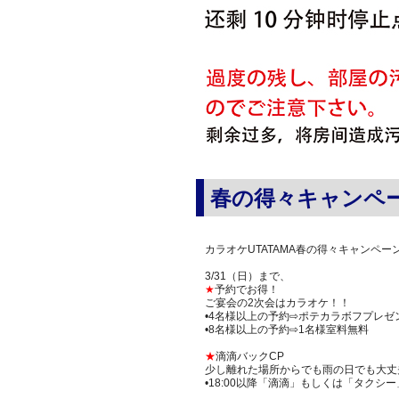
春の得々キャンペ
カラオケUTATAMA春の得々キャンペー
3/31（日）まで、
★
予約でお得！
ご宴会の2次会はカラオケ！！
•4名様以上の予約⇨ポテカラボフプレゼ
•8名様以上の予約⇨1名様室料無料
★
滴滴バックCP
少し離れた場所からでも雨の日でも大丈
•18:00以降「滴滴」もしくは「タクシ