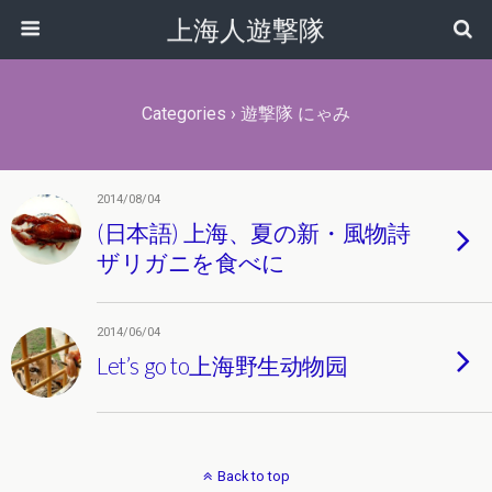
上海人遊撃隊
Categories ›
遊撃隊 にゃみ
2014/08/04
(日本語) 上海、夏の新・風物詩
ザリガニを食べに
2014/06/04
Let’s go to上海野生动物园
Back to top