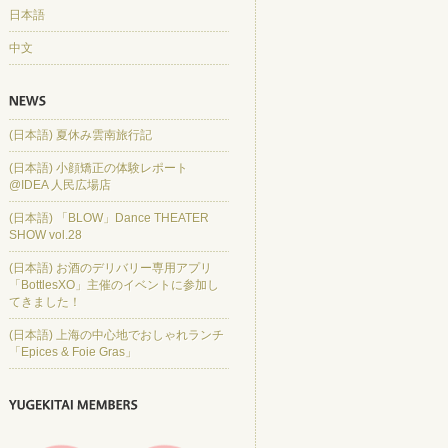
日本語
中文
(日本語) 夏休み雲南旅行記
(日本語) 小顔矯正の体験レポート
@IDEA 人民広場店
(日本語) 「BLOW」Dance THEATER
SHOW vol.28
(日本語) お酒のデリバリー専用アプリ
「BottlesXO」主催のイベントに参加し
てきました！
(日本語) 上海の中心地でおしゃれランチ
「Epices & Foie Gras」