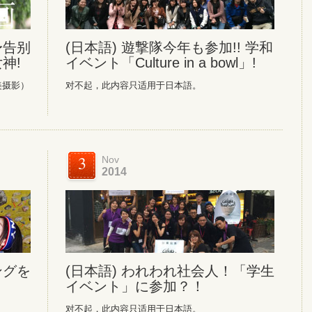
〜告别
(日本語) 遊撃隊今年も参加!! 学和
神!
イベント「Culture in a bowl」!
乐美摄影）
对不起，此内容只适用于日本語。
3
Nov
2014
ングを
(日本語) われわれ社会人！「学生
イベント」に参加？！
对不起，此内容只适用于日本語。