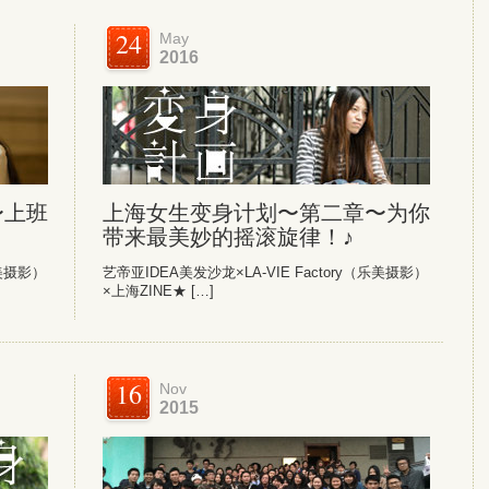
24
May
2016
〜上班
上海女生变身计划〜第二章〜为你
带来最美妙的摇滚旋律！♪
乐美摄影）
艺帝亚IDEA美发沙龙×LA-VIE Factory（乐美摄影）
×上海ZINE★ […]
16
Nov
2015