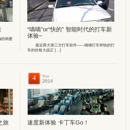
旅
“嘀嘀”or“快的” 智能时代的打车新
体验~
编的闺蜜
最近两大第三方打车软件——嘀嘀打车和快的打
车的价格大战正 […]
4
Mar
2014
之旅
速度新体验 卡丁车Go！