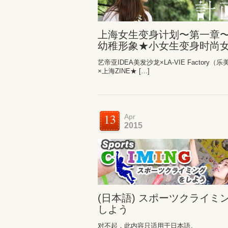
上海女生变身计划〜第一章
幼稚形象★小女生变身时尚女
艺帝亚IDEA美发沙龙×LA-VIE Factory（
×上海ZINE★ […]
13
Apr
2015
(日本語) スポーツクライミ
しよう
对不起，此内容只适用于日本語。