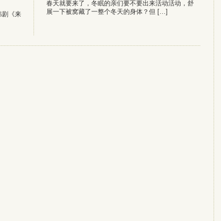
春天就要来了，冬眠的亲们要不要出来活动活动，舒
展一下被窝藏了一整个冬天的身体？但 […]
韩剧《来