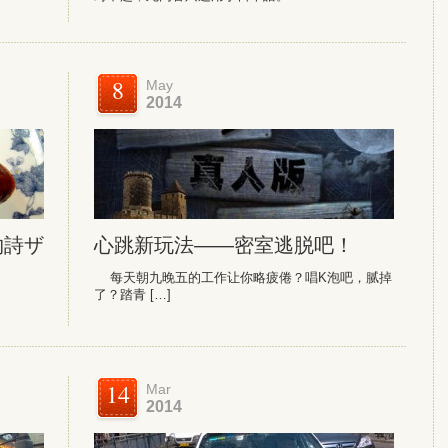
8
May
2014
物詩ザ
心跳新玩法——密室逃脱吧！
每天朝九晚五的工作让你略疲倦？唱K泡吧，腻掉
了？踏青 […]
14
Mar
2014