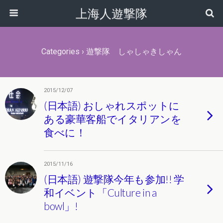
上海人遊撃隊
Categories ›
遊撃隊 しゃしゃきしゃん
2015/12/07
(日本語) おしゃれスポットに
ある豪華客船でイタリアンを
食べに！
2015/11/16
(日本語) 遊撃隊今年も参加!! 学
和イベント「Culture in a
bowl」!