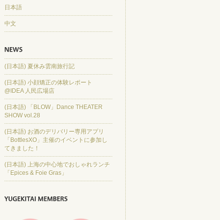
日本語
中文
(日本語) 夏休み雲南旅行記
(日本語) 小顔矯正の体験レポート
@IDEA 人民広場店
(日本語) 「BLOW」Dance THEATER
SHOW vol.28
(日本語) お酒のデリバリー専用アプリ
「BottlesXO」主催のイベントに参加し
てきました！
(日本語) 上海の中心地でおしゃれランチ
「Epices & Foie Gras」