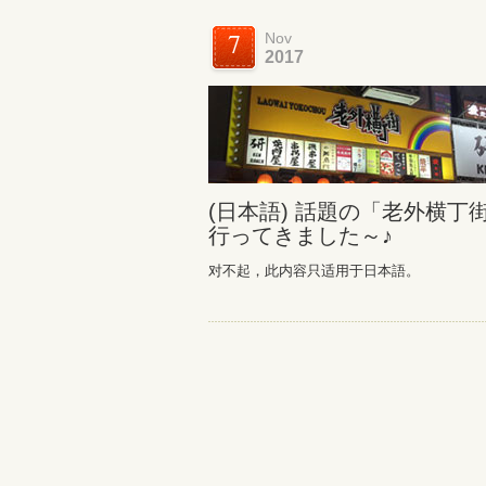
7
Nov
2017
(日本語) 話題の「老外横丁
行ってきました～♪
对不起，此内容只适用于日本語。