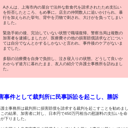
Aさんは、上海市内の屋台で法外な飲食代を請求されたため支払い
を拒否したところ、もめ事に。店主の仲間数人に追いかけられ、暴
行を加えられた挙句、背中を刃物で刺され、大けがを負ってしまい
ました。
緊急手術の後、完治していない状態で職場復帰。警察当局は複数の
加害者を逮捕しましたが、医療費その他の損害賠償請求などについ
ては自分でなんとかするしかないと言われ、事件後のケアがないま
までした。
多額の治療費を自身で負担し、泣き寝入りの状態。どうして良いか
わからず途方に暮れたまま、友人の紹介で弁護士事務所を訪ねまし
た。
害事件として裁判所に民事訴訟を起こし、勝訴
弁護士事務所は裁判所に損害賠償を請求する裁判を起こすことを勧めま
。この結果、加害者に対し、日本円で450万円相当の慰謝料の支払いを命
決が下りました。