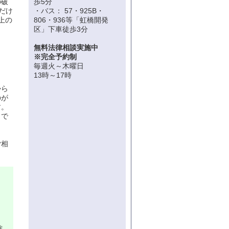
の破
歩5分
だけ
・バス： 57・925B・
上の
806・936等「虹橋開発
区」下車徒歩3分
無料法律相談実施中
※完全予約制
毎週火～木曜日
13時～17時
から
のが
す。
りで
ご相
□
確