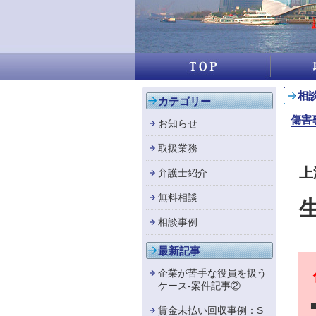
相
カテゴリー
傷害
お知らせ
取扱業務
上
弁護士紹介
無料相談
相談事例
最新記事
企業が苦手な役員を扱う
傷
ケース-案件記事②
■
賃金未払い回収事例：S