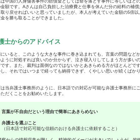
れは中国の人身傷害事件の賠償金としては命を落とす事件に等しいほど
の金額です。Aさんは自己負担した治療費と仕事を休んだ分の給料の補償
も取り戻せればいいと思っていましたが、本人が考えていた金額の5倍以
償金を勝ち取ることができました。
護士からのアドバイス
国にいると、このような大きな事件に巻き込まれても、言葉の問題など
のように対処すれば良いのか分からず、泣き寝入りしてしまう方が多い
情です。また、裁判は面倒なのではないかとあきらめる方がほとんどで
かし、それではいつまで経っても納得できず、くやしい思いが続くばか
。
ずは当弁護士事務所のように、日本語での対応が可能な弁護士事務所に
いただくことをお勧めいたします。
・言葉が不自由だという理由で簡単にあきらめない
・弁護士を選ぶこと
（日本語で対応可能な信頼のおける弁護士に依頼すること）
警察からの情報収集が難しく、精神的ダメージが大きいでしょうが、的