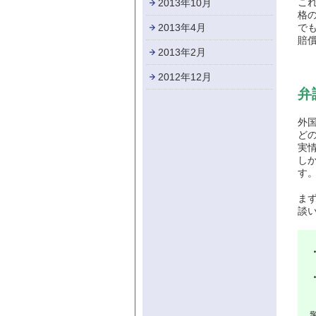
こ
2013年10月
格
2013年4月
で
賠
2013年2月
2012年12月
弁
外
ど
実
し
す
ま
談
□