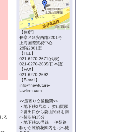
【住所】
長寧区延安西路2201号
上海国際貿易中心
28階2801室
【TEL】
021-6270-2671(代表)
021-6270-2635(日本語)
【FAX】
021-6270-2692
【E-mail】
info@newfuture-
lawfirm.com
<<最寄り交通機関>>
・地下鉄2号線： 娄山関駅
し
２番出口から娄山関路を南
じる
へ徒歩約15分
・地下鉄10号線： 伊梨路
駅から虹橋花園内を北へ徒