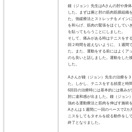
鐘（ジョン）先生はAさんの肘や身
した。まずは腕と肘の筋肉筋膜組織
た。弛緩療法とストレッチをメイン
を和らげ、筋肉の緊張をほぐしてい
を貼ってもらうことにしました。
そして、痛みがある時はテニスをす
回２時間を超えないように、１週間
た。また、運動をする前にはよくア
のも良いと話しました。運動をした
した。
Aさんが鐘（ジョン）先生の治療を
た。しかし、テニスをする頻度と時
6回目の治療時には基本的には痛み
肘に違和感が出ました。鐘（ジョン
強める運動療法と筋肉を伸ばす施術
Aさんは１週間に一回のペースで2カ
ニスをしてもタオルを絞る動作をし
終了となりました。